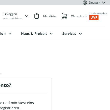
Deutsch
Preisanzeige:
Einloggen
Merkliste
Warenkorb
UVP
oder registrieren
ion
Haus & Freizeit
Services
.
onto?
o und möchtest eins
registrieren.