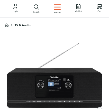
EN
Login
Wishlist
Cart
Search
Menu
TV & Audio