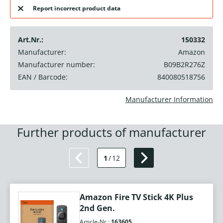
Report incorrect product data
Art.Nr.:
150332
Manufacturer:
Amazon
Manufacturer number:
B09B2R276Z
EAN / Barcode:
840080518756
Manufacturer Information
Further products of manufacturer
1
/
12
Amazon Fire TV Stick 4K Plus
2nd Gen.
Article-Nr.:
163605