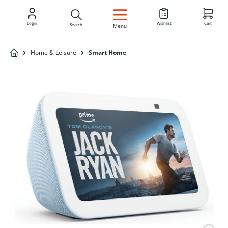
EN
Login
Wishlist
Cart
Search
Menu
Home & Leisure
Smart Home