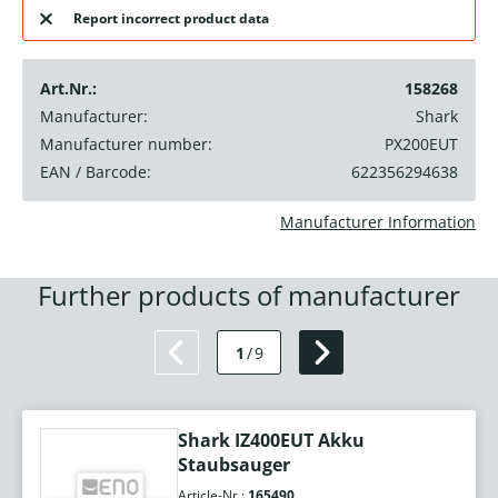
Report incorrect product data
Art.Nr.:
158268
Manufacturer:
Shark
Manufacturer number:
PX200EUT
EAN / Barcode:
622356294638
Manufacturer Information
Further products of manufacturer
1
/
9
Shark IZ400EUT Akku
Staubsauger
Article-Nr.:
165490