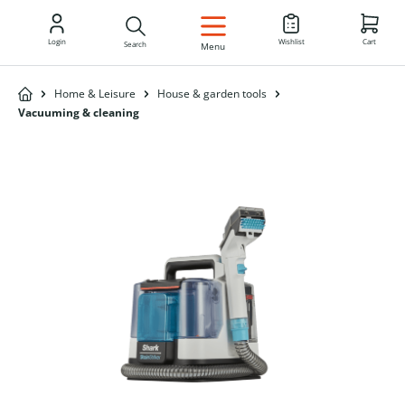
EN
Login
Wishlist
Cart
Search
Menu
Home & Leisure
House & garden tools
Vacuuming & cleaning