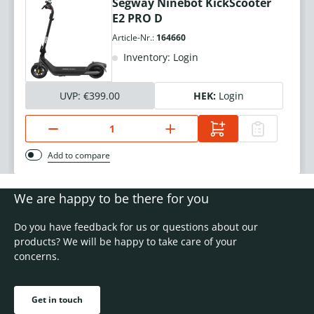
Segway Ninebot KickScooter
E2 PRO D
Article-Nr.:
164660
Inventory: Login
UVP:
€399.00
HEK:
Login
Add to compare
We are happy to be there for you
Do you have feedback for us or questions about our
products? We will be happy to take care of your
concerns.
Get in touch