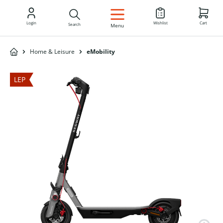
EN
Login
Wishlist
Cart
Search
Menu
Home & Leisure
eMobility
LEP