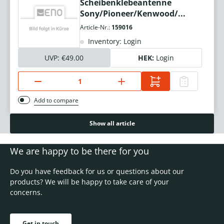
Scheibenklebeantenne
Sony/Pioneer/Kenwood/...
Article-Nr.:
159016
Inventory: Login
UVP:
€49.00
HEK:
Login
Add to compare
Show all article
We are happy to be there for you
Do you have feedback for us or questions about our
products? We will be happy to take care of your
concerns.
Get in touch