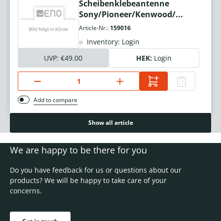
Scheibenklebeantenne
Sony/Pioneer/Kenwood/...
Article-Nr.:
159016
Inventory: Login
UVP:
€49.00
HEK:
Login
Add to compare
Show all article
We are happy to be there for you
Do you have feedback for us or questions about our
products? We will be happy to take care of your
concerns.