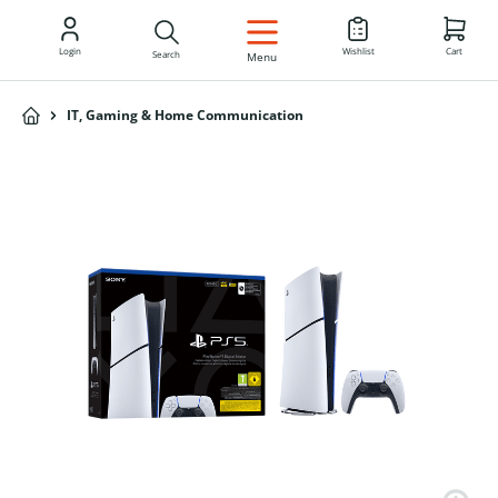
EN
Login
Wishlist
Cart
Search
Menu
IT, Gaming & Home Communication