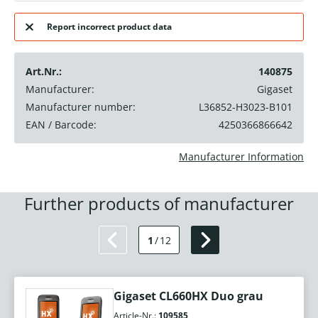
Report incorrect product data
Art.Nr.:
140875
Manufacturer:
Gigaset
Manufacturer number:
L36852-H3023-B101
EAN / Barcode:
4250366866642
Manufacturer Information
Further products of manufacturer
1
/
12
Gigaset CL660HX Duo grau
Article-Nr.:
109585