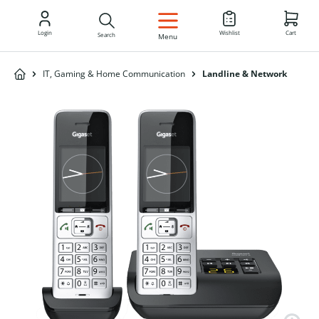
EN
Login
Wishlist
Cart
Search
Menu
IT, Gaming & Home Communication
Landline & Network