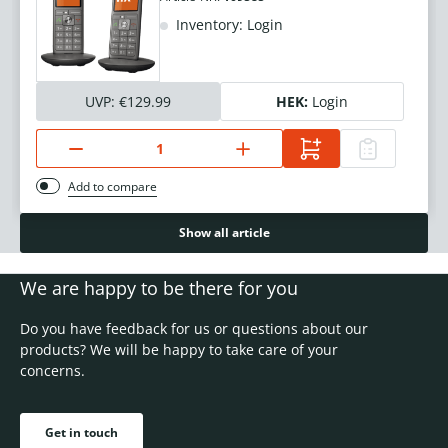
Inventory: Login
UVP:
€129.99
HEK:
Login
Add to compare
Show all article
We are happy to be there for you
Do you have feedback for us or questions about our
products? We will be happy to take care of your
concerns.
Get in touch