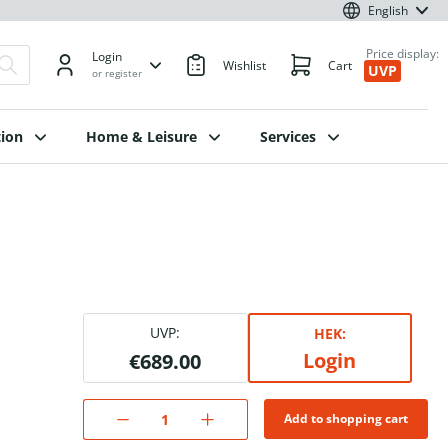
English
Price display:
Login
Wishlist
Cart
UVP
or register
ion
Home & Leisure
Services
UVP:
HEK:
Login
€689.00
Add to shopping cart