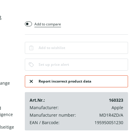
ß
Add to compare
Add to wishlist
Set up price alert
Report incorrect product data
lange
Art.Nr.:
160323
Manufacturer:
Apple
d
ligence
Manufacturer number:
MD1R4ZD/A
EAN / Barcode:
195950051230
seitige