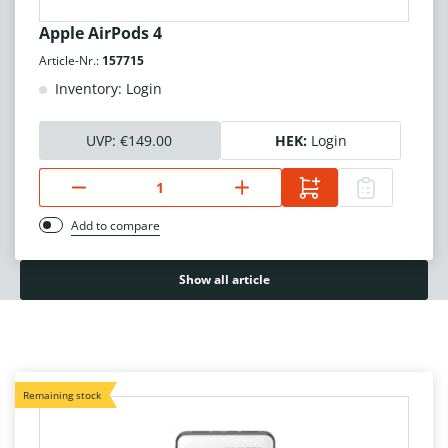
Apple AirPods 4
Article-Nr.:
157715
Inventory: Login
UVP:
€149.00
HEK:
Login
Add to compare
Show all article
Remaining stock