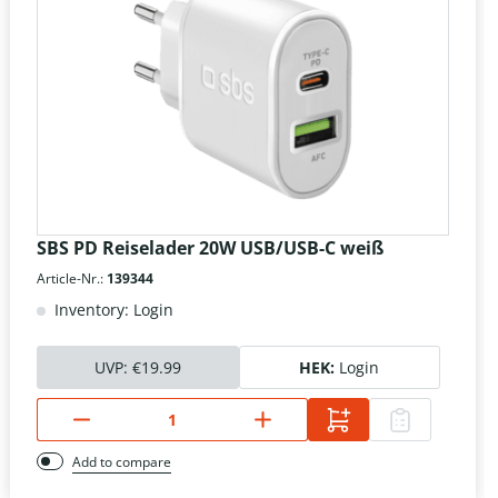
SBS PD Reiselader 20W USB/USB-C weiß
Article-Nr.:
139344
Inventory: Login
UVP:
€19.99
HEK:
Login
Add to compare