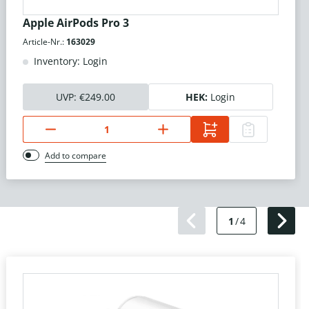
Apple AirPods Pro 3
Article-Nr.:
163029
Inventory: Login
UVP:
€249.00
HEK:
Login
Add to compare
1
/
4