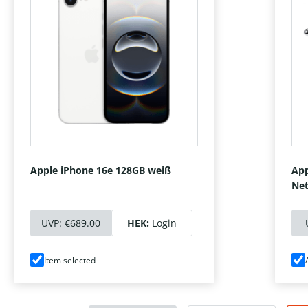
Apple iPhone 16e 128GB weiß
App
Net
UVP:
€689.00
HEK:
Login
Item selected