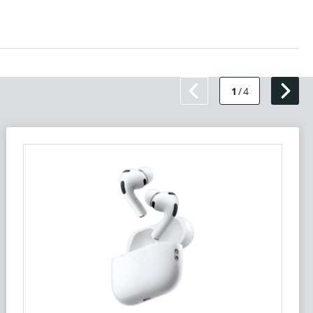
1
/
4