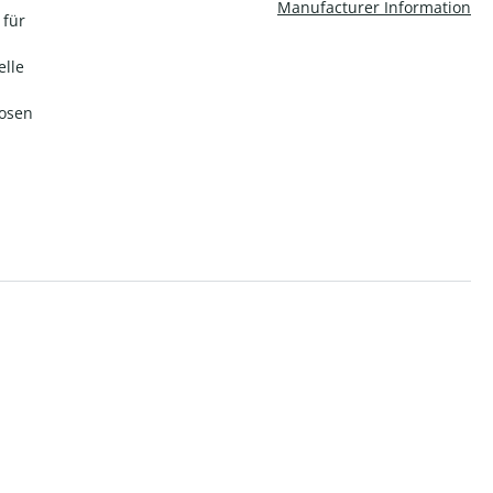
Manufacturer Information
 für
elle
losen