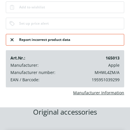
Add to wishlist
Set up price alert
Report incorrect product data
Art.Nr.:
165013
Manufacturer:
Apple
Manufacturer number:
MHWL4ZM/A
EAN / Barcode:
195951039299
Manufacturer Information
Original accessories