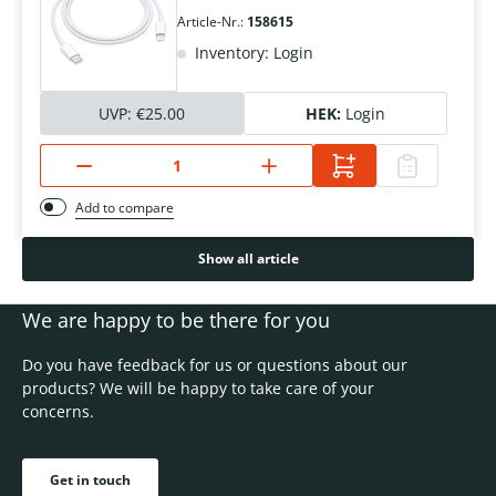
Article-Nr.:
158615
Inventory: Login
UVP:
€25.00
HEK:
Login
Add to compare
Show all article
We are happy to be there for you
Do you have feedback for us or questions about our
products? We will be happy to take care of your
concerns.
Get in touch