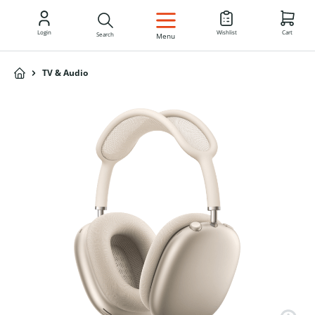
EN
Login
Wishlist
Cart
Search
Menu
TV & Audio