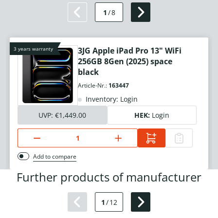
1
/
8
3 years warranty
3JG Apple iPad Pro 13" WiFi
256GB 8Gen (2025) space
black
Article-Nr.:
163447
Inventory: Login
UVP:
€1,449.00
HEK:
Login
Add to compare
Further products of manufacturer
1
/
12