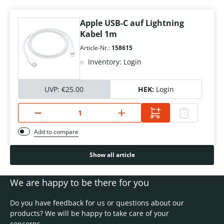
Apple USB-C auf Lightning
Kabel 1m
Article-Nr.:
158615
Inventory: Login
UVP:
€25.00
HEK:
Login
Add to compare
Show all article
We are happy to be there for you
Do you have feedback for us or questions about our
products? We will be happy to take care of your
concerns.