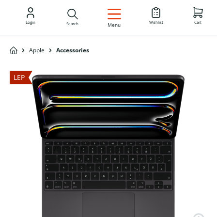
EN
Login
Wishlist
Cart
Search
Menu
Apple
Accessories
LEP