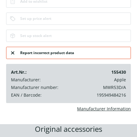
Add to wishlist
Set up price alert
Set up stock alert
Report incorrect product data
Art.Nr.:
155430
Manufacturer:
Apple
Manufacturer number:
MWR53D/A
EAN / Barcode:
195949484216
Manufacturer Information
Original accessories