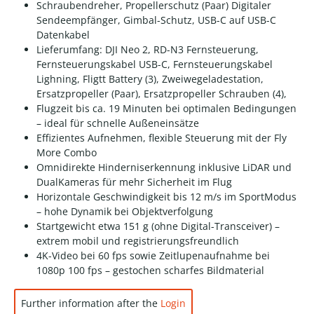
Schraubendreher, Propellerschutz (Paar) Digitaler
Sendeempfänger, Gimbal-Schutz, USB-C auf USB-C
Datenkabel
Lieferumfang: DJI Neo 2, RD-N3 Fernsteuerung,
Fernsteuerungskabel USB-C, Fernsteuerungskabel
Lighning, Fligtt Battery (3), Zweiwegeladestation,
Ersatzpropeller (Paar), Ersatzpropeller Schrauben (4),
Flugzeit bis ca. 19 Minuten bei optimalen Bedingungen
– ideal für schnelle Außeneinsätze
Effizientes Aufnehmen, flexible Steuerung mit der Fly
More Combo
Omnidirekte Hinderniserkennung inklusive LiDAR und
Dual­Kameras für mehr Sicherheit im Flug
Horizontale Geschwindigkeit bis 12 m/s im Sport­Modus
– hohe Dynamik bei Objektverfolgung
Startgewicht etwa 151 g (ohne Digital-Transceiver) –
extrem mobil und registrierungsfreundlich
4K-Video bei 60 fps sowie Zeitlupenaufnahme bei
1080p 100 fps – gestochen scharfes Bildmaterial
Further information after the
Login