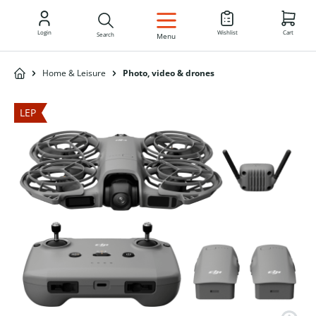
EN
Login
Wishlist
Cart
Search
Menu
Home & Leisure
Photo, video & drones
LEP