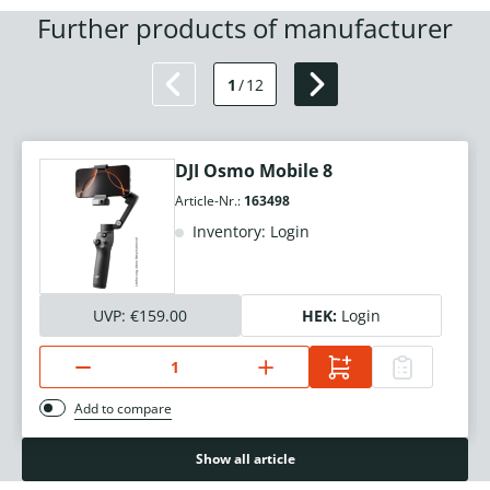
Further products of manufacturer
1
/
12
DJI Osmo Mobile 8
Article-Nr.:
163498
Inventory: Login
UVP:
€159.00
HEK:
Login
Add to compare
Show all article