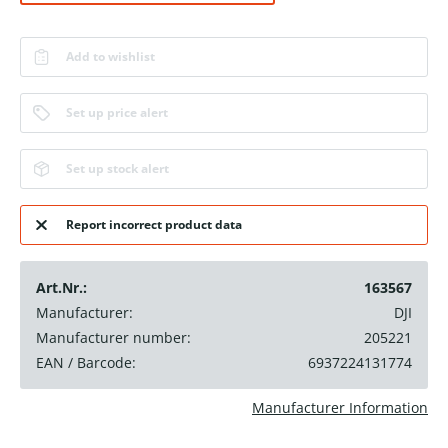
Add to wishlist
Set up price alert
Set up stock alert
Report incorrect product data
Art.Nr.:
163567
Manufacturer:
DJI
Manufacturer number:
205221
EAN / Barcode:
6937224131774
Manufacturer Information