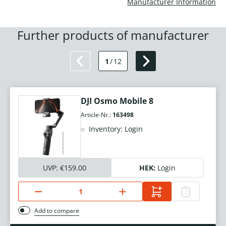
Manufacturer Information
Further products of manufacturer
1
/
12
DJI Osmo Mobile 8
Article-Nr.:
163498
Inventory: Login
UVP:
€159.00
HEK:
Login
Add to compare