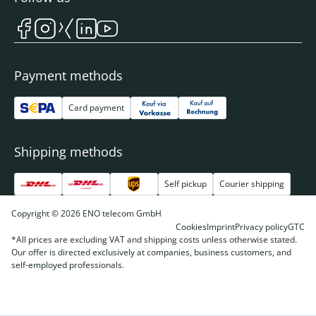
Payment methods
Card payment
Shipping methods
Self pickup
Courier shipping
Copyright © 2026 ENO telecom GmbH
Cookies
Imprint
Privacy policy
GTC
*All prices are excluding VAT and shipping costs unless otherwise stated.
Our offer is directed exclusively at companies, business customers, and
self-employed professionals.