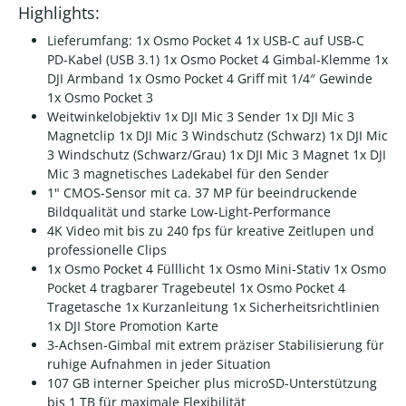
Highlights:
Lieferumfang: 1x Osmo Pocket 4 1x USB-C auf USB-C
PD-Kabel (USB 3.1) 1x Osmo Pocket 4 Gimbal-Klemme 1x
DJI Armband 1x Osmo Pocket 4 Griff mit 1/4″ Gewinde
1x Osmo Pocket 3
Weitwinkelobjektiv 1x DJI Mic 3 Sender 1x DJI Mic 3
Magnetclip 1x DJI Mic 3 Windschutz (Schwarz) 1x DJI Mic
3 Windschutz (Schwarz/Grau) 1x DJI Mic 3 Magnet 1x DJI
Mic 3 magnetisches Ladekabel für den Sender
1" CMOS-Sensor mit ca. 37 MP für beeindruckende
Bildqualität und starke Low-Light-Performance
4K Video mit bis zu 240 fps für kreative Zeitlupen und
professionelle Clips
1x Osmo Pocket 4 Fülllicht 1x Osmo Mini-Stativ 1x Osmo
Pocket 4 tragbarer Tragebeutel 1x Osmo Pocket 4
Tragetasche 1x Kurzanleitung 1x Sicherheitsrichtlinien
1x DJI Store Promotion Karte
3-Achsen-Gimbal mit extrem präziser Stabilisierung für
ruhige Aufnahmen in jeder Situation
107 GB interner Speicher plus microSD-Unterstützung
bis 1 TB für maximale Flexibilität