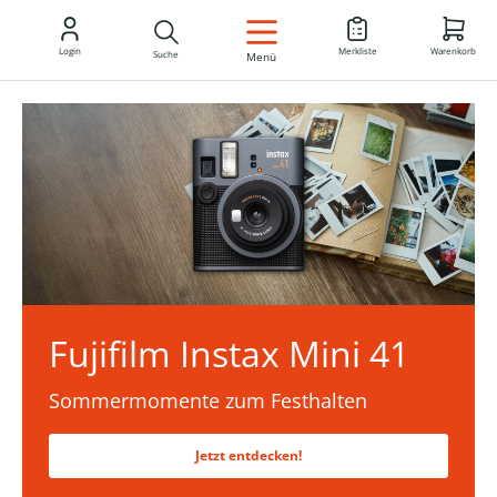
DE
Login
Merkliste
Warenkorb
Suche
Menü
Fujifilm Instax Mini 41
Sommermomente zum Festhalten
Jetzt entdecken!