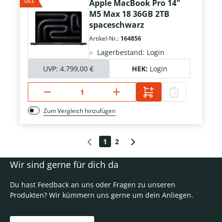
SALE
Apple MacBook Pro 14"
M5 Max 18 36GB 2TB
spaceschwarz
Artikel-Nr.:
164856
Lagerbestand: Login
UVP:
4.799,00 €
HEK:
Login
Zum Vergleich hinzufügen
1
2
Wir sind gerne für dich da
Du hast Feedback an uns oder Fragen zu unseren
Produkten? Wir kümmern uns gerne um dein Anliegen.