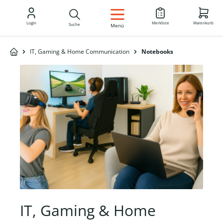
DE
Login
Merkliste
Warenkorb
Suche
Menü
IT, Gaming & Home Communication
Notebooks
IT, Gaming & Home