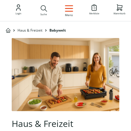
DE
Login
Merkliste
Warenkorb
Suche
Menü
Haus & Freizeit
Babywelt
Haus & Freizeit