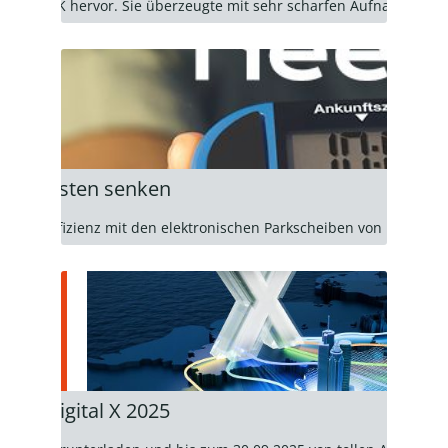
xtbase iQ 4K hervor. Sie überzeugte mit sehr scharfen Aufnahmen b
n & Kosten senken
mehr Effizienz mit den elektronischen Parkscheiben von Needit. E
.
p
5
 zur Digital X 2025