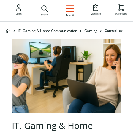
DE
Login
Merkliste
Warenkorb
Suche
Menü
IT, Gaming & Home Communication
Gaming
Controller
IT, Gaming & Home