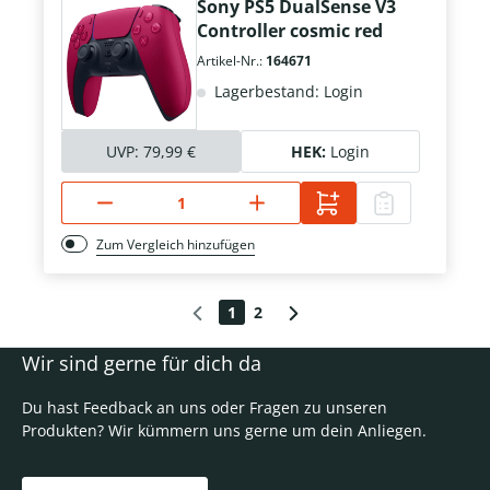
Sony PS5 DualSense V3
Controller cosmic red
Artikel-Nr.:
164671
Lagerbestand: Login
UVP:
79,99 €
HEK:
Login
Zum Vergleich hinzufügen
1
2
Wir sind gerne für dich da
Du hast Feedback an uns oder Fragen zu unseren
Produkten? Wir kümmern uns gerne um dein Anliegen.