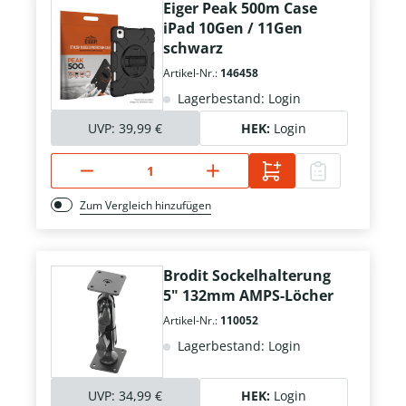
Eiger Peak 500m Case
iPad 10Gen / 11Gen
schwarz
Artikel-Nr.:
146458
Lagerbestand: Login
UVP:
39,99 €
HEK:
Login
Zum Vergleich hinzufügen
Brodit Sockelhalterung
5" 132mm AMPS-Löcher
Artikel-Nr.:
110052
Lagerbestand: Login
UVP:
34,99 €
HEK:
Login