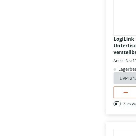
LogiLink
Unterti
verstellb
Artikel-Nr.:
1
Lagerbes
UVP:
24
Zum Ve