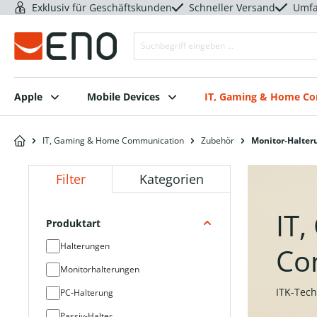
Exklusiv für Geschäftskunden
Schneller Versand
Umfa
Apple
Mobile Devices
IT, Gaming & Home C
IT, Gaming & Home Communication
Zubehör
Monitor-Halter
Filter
Kategorien
IT
Produktart
Halterungen
Co
Monitorhalterungen
ITK-Tech
PC-Halterung
Passiv-Halter