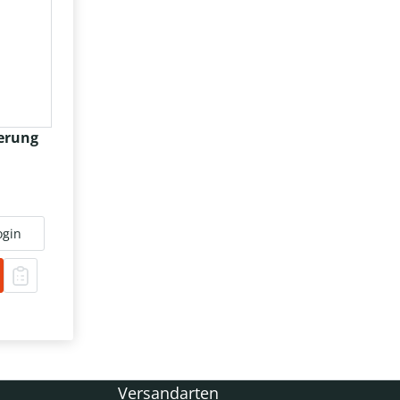
terung
ogin
Versandarten