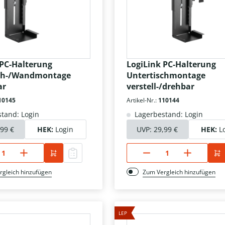
 PC-Halterung
LogiLink PC-Halterung
sch-/Wandmontage
Untertischmontage
ar
verstell-/drehbar
10145
Artikel-Nr.:
110144
tand: Login
Lagerbestand: Login
,99 €
HEK:
Login
UVP:
29,99 €
HEK:
L
rgleich hinzufügen
Zum Vergleich hinzufügen
LEP