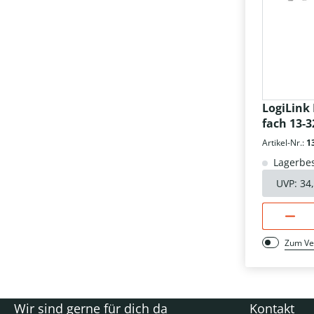
LogiLink
fach 13-3
Artikel-Nr.:
1
Lagerbes
UVP:
34
Zum Ve
Wir sind gerne für dich da
Kontakt