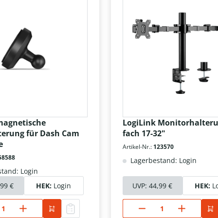
magnetische
LogiLink Monitorhalteru
terung für Dash Cam
fach 17-32"
e
Artikel-Nr.:
123570
58588
Lagerbestand: Login
tand: Login
,99 €
HEK:
Login
UVP:
44,99 €
HEK:
L