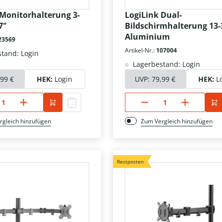
 Monitorhalterung 3-
LogiLink Dual-
7"
Bildschirmhalterung 13-
Aluminium
23569
Artikel-Nr.:
107004
tand: Login
Lagerbestand: Login
,99 €
HEK:
Login
UVP:
79,99 €
HEK:
L
rgleich hinzufügen
Zum Vergleich hinzufügen
Restposten