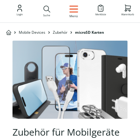
DE
Login
Merkliste
Warenkorb
Suche
Menü
Mobile Devices
Zubehör
microSD Karten
Zubehör für Mobilgeräte