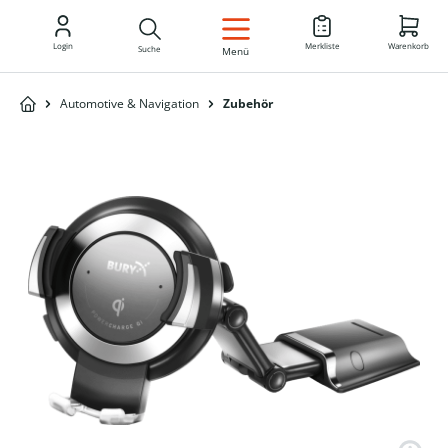
DE
Login
Merkliste
Warenkorb
Suche
Menü
Automotive & Navigation
Zubehör