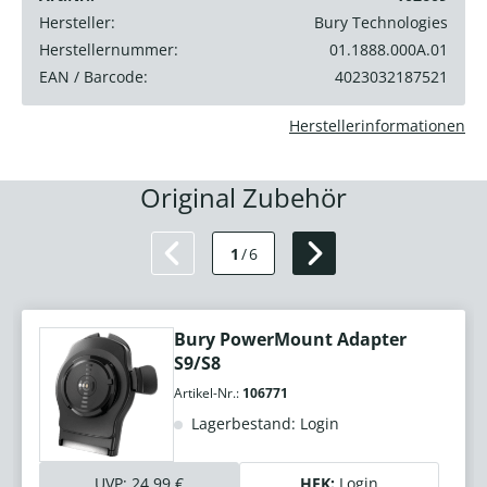
Hersteller:
Bury Technologies
Herstellernummer:
01.1888.000A.01
EAN / Barcode:
4023032187521
Herstellerinformationen
Original Zubehör
1
/
6
Bury PowerMount Adapter
S9/S8
Artikel-Nr.:
106771
Lagerbestand: Login
UVP:
24,99 €
HEK:
Login