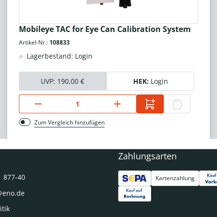
Mobileye TAC for Eye Can Calibration System
Artikel-Nr.:
108833
Lagerbestand: Login
UVP:
190,00 €
HEK:
Login
Zum Vergleich hinzufügen
Zahlungsarten
1 877-40
Kartenzahlung
@eno.de
itik