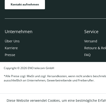
Kontakt aufnehmen
Unternehmen
Service
Über Uns
Versand
Karriere
Retoure & Re
Presse
FAQ
Copyright © 2026 ENO telecom GmbH
*Alle Preise zzgl. MwSt und zzgl. Versandkosten, wenn nicht anders beschrieb
ausschließlich an Unternehmen, Gewerbetreibende und Freiberufler.
Diese Website verwendet Cookies, um eine bestmögliche Erfa