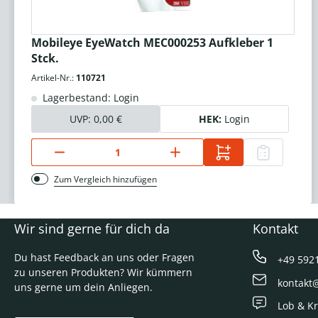
Mobileye EyeWatch MEC000253 Aufkleber 1
Stck.
Artikel-Nr.:
110721
Lagerbestand: Login
UVP:
0,00 €
HEK:
Login
Zum Vergleich hinzufügen
Wir sind gerne für dich da
Kontakt
Du hast Feedback an uns oder Fragen
+49 592
zu unseren Produkten? Wir kümmern
kontakt
uns gerne um dein Anliegen.
Lob & Kr