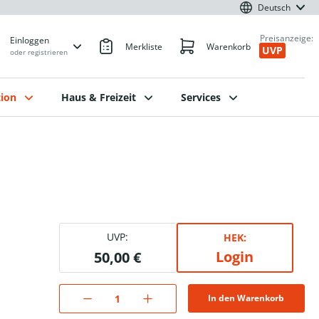
Deutsch
Preisanzeige:
Einloggen
Merkliste
Warenkorb
UVP
oder registrieren
ion
Haus & Freizeit
Services
UVP:
HEK:
Login
50,00 €
In den Warenkorb