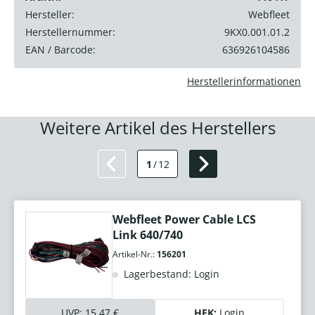
Hersteller:
Webfleet
Herstellernummer:
9KX0.001.01.2
EAN / Barcode:
636926104586
Herstellerinformationen
Weitere Artikel des Herstellers
1
/
12
Webfleet Power Cable LCS
Link 640/740
Artikel-Nr.:
156201
Lagerbestand: Login
UVP:
15,47 €
HEK:
Login