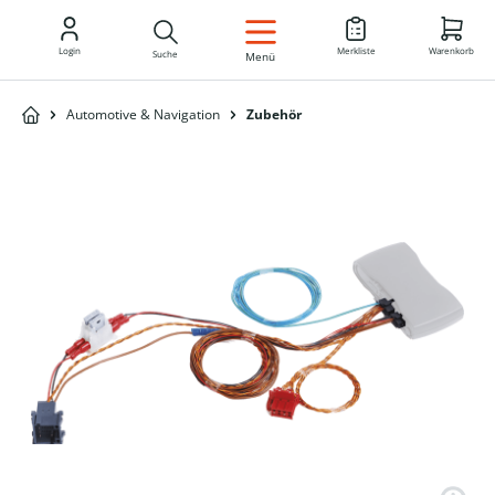
DE
Login
Merkliste
Warenkorb
Suche
Menü
Automotive & Navigation
Zubehör