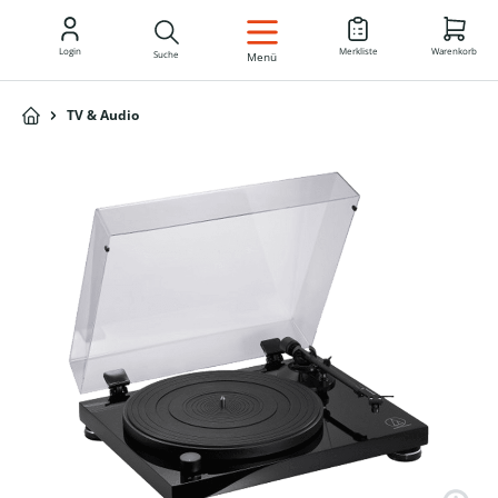
DE
Login
Merkliste
Warenkorb
Suche
Menü
TV & Audio