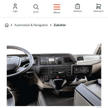
DE
Login
Merkliste
Warenkorb
Suche
Menü
Automotive & Navigation
Zubehör