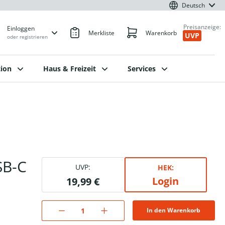
Deutsch
Preisanzeige:
Einloggen
Merkliste
Warenkorb
UVP
oder registrieren
ion
Haus & Freizeit
Services
SB-C
UVP:
HEK:
Login
19,99 €
In den Warenkorb