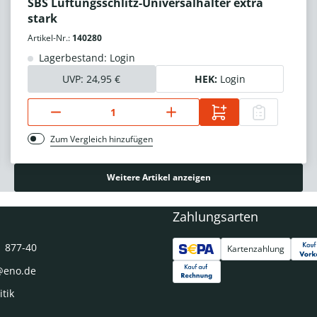
SBS Lüftungsschlitz-Universalhalter extra
stark
Artikel-Nr.:
140280
Lagerbestand: Login
UVP:
24,95 €
HEK:
Login
Zum Vergleich hinzufügen
Weitere Artikel anzeigen
Zahlungsarten
1 877-40
Kartenzahlung
@eno.de
itik