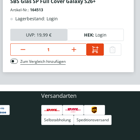
SBS Glas SP Full Cover Galaxy S26+
Artikel-Nr.:
164513
Lagerbestand: Login
UVP:
19,99 €
HEK:
Login
Zum Vergleich hinzufügen
Versandarten
Selbstabholung
Speditionsversand