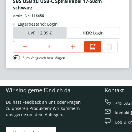
SBS USB zu USB-C Spiralkabel 17-50cm
schwarz
Artikel-Nr.:
116456
Lagerbestand: Login
UVP:
12,99 €
HEK:
Login
Zum Vergleich hinzufügen
Wir sind gerne für dich da
Kontakt
Du hast Feedback an uns oder Fragen
+49 592
zu unseren Produkten? Wir kümmern
kontakt
uns gerne um dein Anliegen.
Lob & Kr