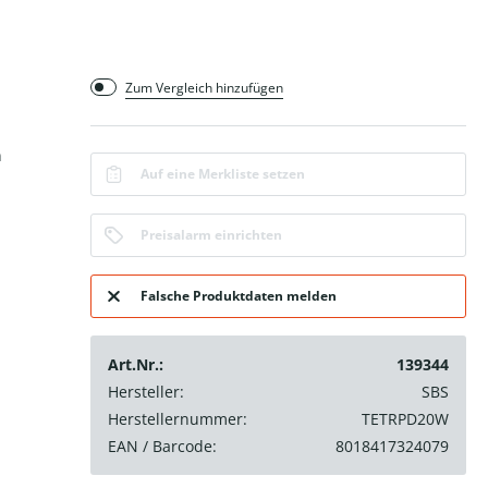
Zum Vergleich hinzufügen
n
Auf eine Merkliste setzen
Preisalarm einrichten
Falsche Produktdaten melden
Art.Nr.:
139344
Hersteller:
SBS
Herstellernummer:
TETRPD20W
EAN / Barcode:
8018417324079