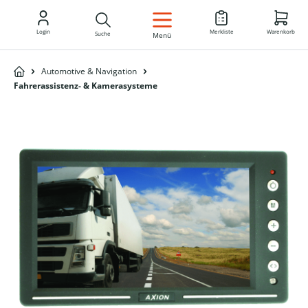
DE
Login
Merkliste
Warenkorb
Suche
Menü
Automotive & Navigation
Fahrerassistenz- & Kamerasysteme