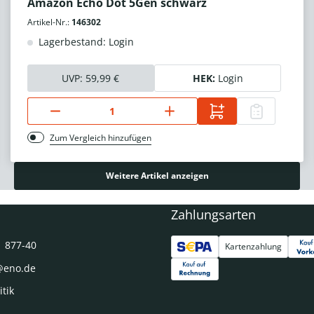
Amazon Echo Dot 5Gen schwarz
Artikel-Nr.:
146302
Lagerbestand: Login
UVP:
59,99 €
HEK:
Login
Zum Vergleich hinzufügen
Weitere Artikel anzeigen
Zahlungsarten
1 877-40
Kartenzahlung
@eno.de
itik