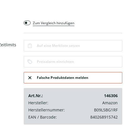
Zum Vergleich hinzufügen
eitlimits
Auf eine Merkliste setzen
Preisalarm einrichten
Falsche Produktdaten melden
Art.Nr.:
146306
Hersteller:
Amazon
Herstellernummer:
B09L5BG1RF
EAN / Barcode:
840268915742