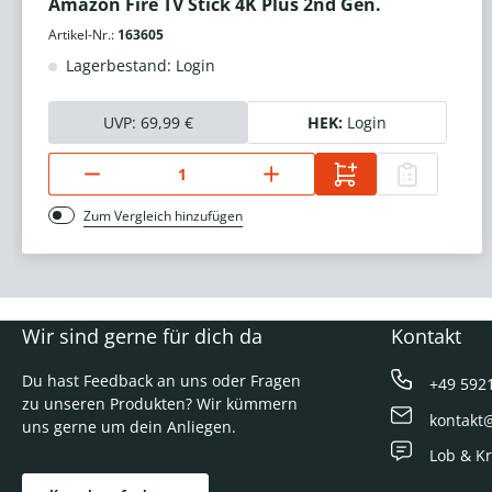
Amazon Fire TV Stick 4K Plus 2nd Gen.
Artikel-Nr.:
163605
Lagerbestand: Login
UVP:
69,99 €
HEK:
Login
Zum Vergleich hinzufügen
Wir sind gerne für dich da
Kontakt
Du hast Feedback an uns oder Fragen
+49 592
zu unseren Produkten? Wir kümmern
kontakt
uns gerne um dein Anliegen.
Lob & Kr