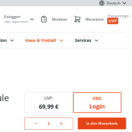
Deutsch
Preisanzeige:
Einloggen
Merkliste
Warenkorb
UVP
oder registrieren
ion
Haus & Freizeit
Services
le
UVP:
HEK:
Login
69,99 €
In den Warenkorb