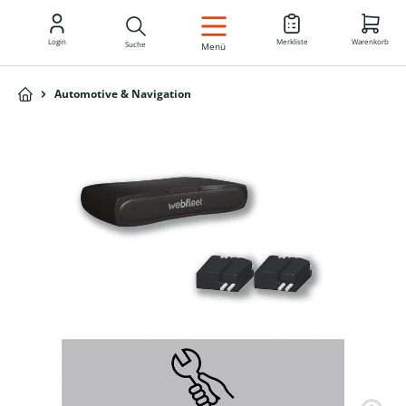
DE
Login
Merkliste
Warenkorb
Suche
Menü
Automotive & Navigation