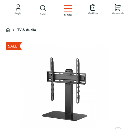
DE
Login
Merkliste
Warenkorb
Suche
Menü
TV & Audio
SALE