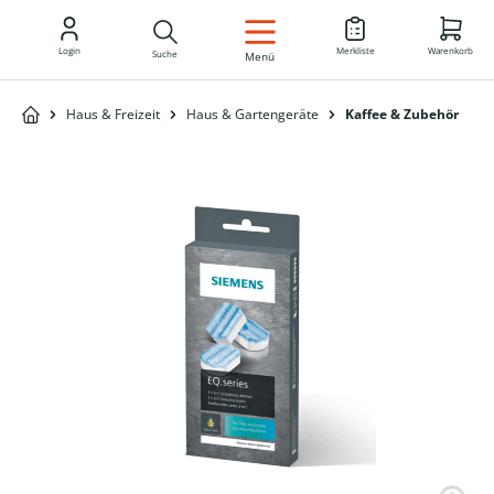
DE
Login
Merkliste
Warenkorb
Suche
Menü
Haus & Freizeit
Haus & Gartengeräte
Kaffee & Zubehör