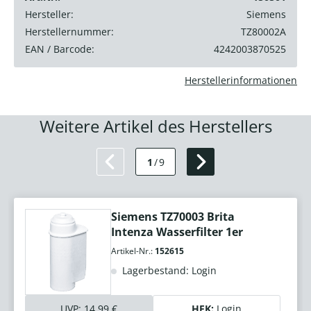
Hersteller:
Siemens
Herstellernummer:
TZ80002A
EAN / Barcode:
4242003870525
Herstellerinformationen
Weitere Artikel des Herstellers
1
/
9
Siemens TZ70003 Brita
Intenza Wasserfilter 1er
Artikel-Nr.:
152615
Lagerbestand: Login
UVP:
14,99 €
HEK:
Login