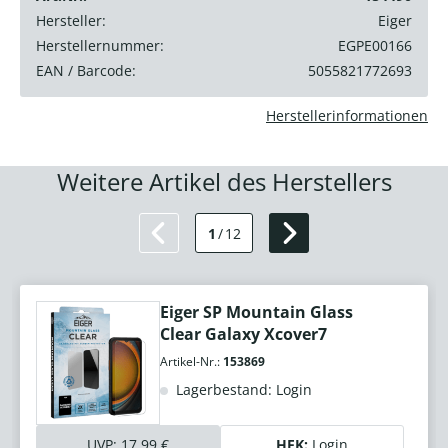
Hersteller:
Eiger
Herstellernummer:
EGPE00166
EAN / Barcode:
5055821772693
Herstellerinformationen
Weitere Artikel des Herstellers
1
/
12
Eiger SP Mountain Glass
Clear Galaxy Xcover7
Artikel-Nr.:
153869
Lagerbestand: Login
UVP:
17,99 €
HEK:
Login