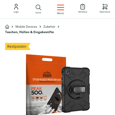
DE
Login
Merkliste
Warenkorb
Suche
Menü
Mobile Devices
Zubehör
Taschen, Hüllen & Eingabestifte
Restposten