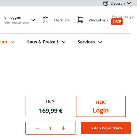
Deutsch
Preisanzeige:
Einloggen
Merkliste
Warenkorb
UVP
oder registrieren
ion
Haus & Freizeit
Services
UVP:
HEK:
Login
169,99 €
In den Warenkorb