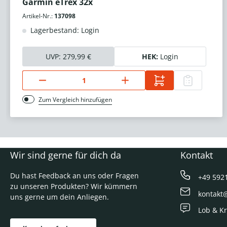
Garmin eTrex 32x
Artikel-Nr.:
137098
Lagerbestand: Login
UVP:
279,99 €
HEK:
Login
Zum Vergleich hinzufügen
Wir sind gerne für dich da
Kontakt
Du hast Feedback an uns oder Fragen
+49 592
zu unseren Produkten? Wir kümmern
kontakt
uns gerne um dein Anliegen.
Lob & Kr