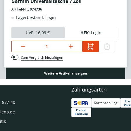
Garmin Universaltasche 7 Zoll
Artikel-Nr.:
074736
Lagerbestand: Login
UVP:
16,99 €
HEK:
Login
Zum Vergleich hinzufügen
Weitere Artikel anzeigen
Zahlungsarten
1 877-40
Kartenzahlung
@eno.de
itik