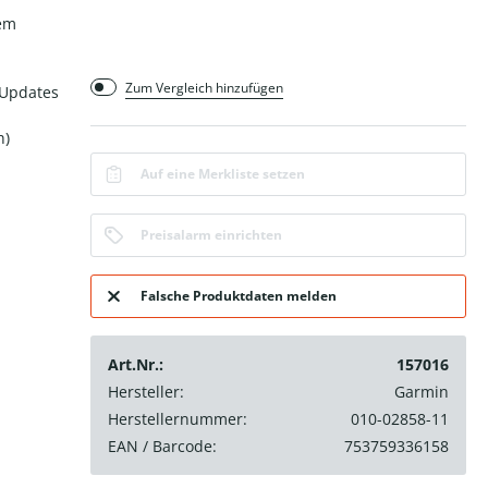
dem
Zum Vergleich hinzufügen
-Updates
h)
Auf eine Merkliste setzen
Preisalarm einrichten
Falsche Produktdaten melden
Art.Nr.:
157016
Hersteller:
Garmin
Herstellernummer:
010-02858-11
EAN / Barcode:
753759336158