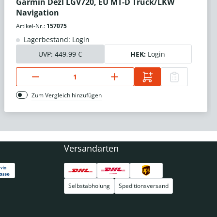
Garmin Dezl LGV720, EU MT-D Truck/LKW
Navigation
Artikel-Nr.:
157075
Lagerbestand: Login
UVP:
449,99 €
HEK:
Login
Zum Vergleich hinzufügen
Versandarten
Selbstabholung
Speditionsversand