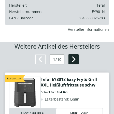
Hersteller:
Tefal
Herstellernummer:
EY901N
EAN / Barcode:
3045380025783
Herstellerinformationen
Weitere Artikel des Herstellers
1
/
10
Restposten
Tefal EY8018 Easy Fry & Grill
XXL Heißluftfritteuse schw
Artikel-Nr.:
164348
Lagerbestand: Login
UVP:
199,99 €
HEK:
Login