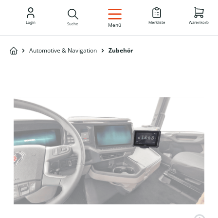
DE
Login
Merkliste
Warenkorb
Suche
Menü
Automotive & Navigation
Zubehör