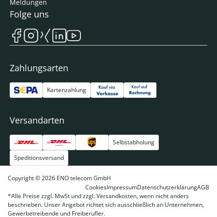
Meldungen
Folge uns
Zahlungsarten
Kartenzahlung
Versandarten
Selbstabholung
Speditionsversand
Copyright © 2026 ENO telecom GmbH
Cookies
Impressum
Datenschutzerklärung
AGB
*Alle Preise zzgl. MwSt und zzgl. Versandkosten, wenn nicht anders
beschrieben. Unser Angebot richtet sich ausschließlich an Unternehmen,
Gewerbetreibende und Freiberufler.