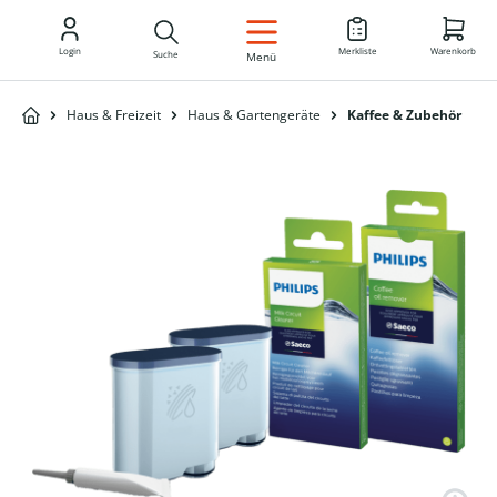
DE
Login
Merkliste
Warenkorb
Suche
Menü
Haus & Freizeit
Haus & Gartengeräte
Kaffee & Zubehör