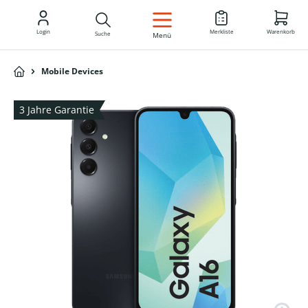
DE
Login
Merkliste
Warenkorb
Suche
Menü
Mobile Devices
3 Jahre Garantie