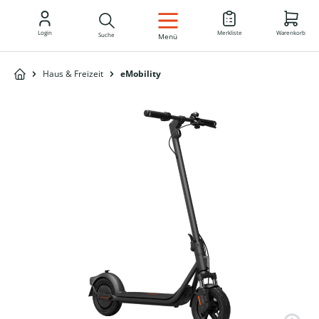
DE
Login
Merkliste
Warenkorb
Suche
Menü
Haus & Freizeit
eMobility