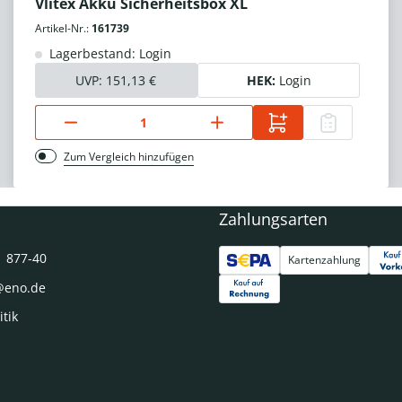
Vlitex Akku Sicherheitsbox XL
Artikel-Nr.:
161739
Lagerbestand: Login
UVP:
151,13 €
HEK:
Login
Zum Vergleich hinzufügen
Zahlungsarten
1 877-40
Kartenzahlung
@eno.de
itik