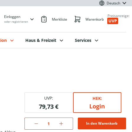
Deutsch
Preisanzeige:
Einloggen
Merkliste
Warenkorb
UVP
oder registrieren
ion
Haus & Freizeit
Services
UVP:
HEK:
Login
79,73 €
In den Warenkorb