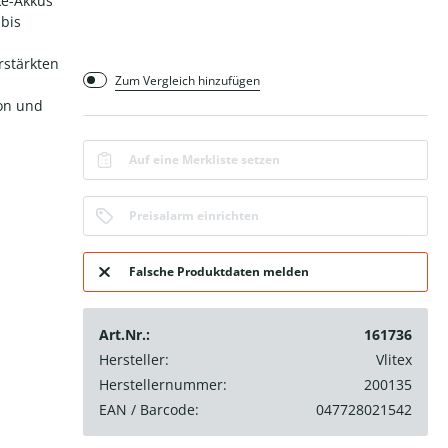
ke-Akkus
bis
rstärkten
Zum Vergleich hinzufügen
ion und
Auf eine Merkliste setzen
Preisalarm einrichten
Falsche Produktdaten melden
Art.Nr.:
161736
Hersteller:
Vlitex
Herstellernummer:
200135
EAN / Barcode:
047728021542