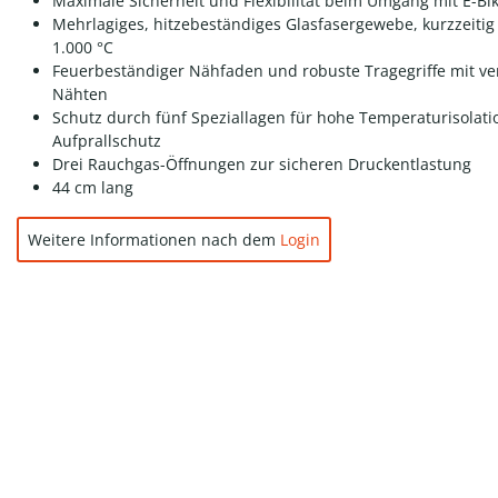
Maximale Sicherheit und Flexibilität beim Umgang mit E-Bi
Mehrlagiges, hitzebeständiges Glasfasergewebe, kurzzeitig 
1.000 °C
Feuerbeständiger Nähfaden und robuste Tragegriffe mit ve
Nähten
Schutz durch fünf Speziallagen für hohe Temperaturisolat
Aufprallschutz
Drei Rauchgas-Öffnungen zur sicheren Druckentlastung
44 cm lang
Weitere Informationen nach dem
Login