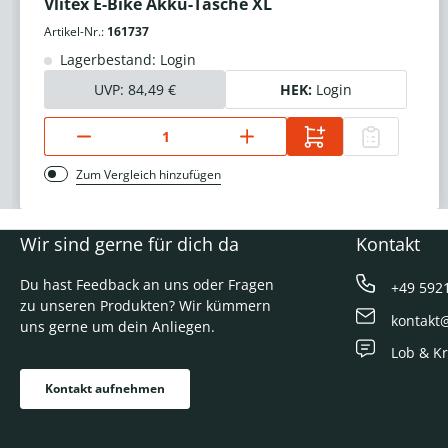
Vlitex E-Bike Akku-Tasche XL
Artikel-Nr.:
161737
Lagerbestand: Login
UVP:
84,49 €
HEK:
Login
Zum Vergleich hinzufügen
Wir sind gerne für dich da
Kontakt
Du hast Feedback an uns oder Fragen
+49 592
zu unseren Produkten? Wir kümmern
kontakt
uns gerne um dein Anliegen.
Lob & Kr
Kontakt aufnehmen