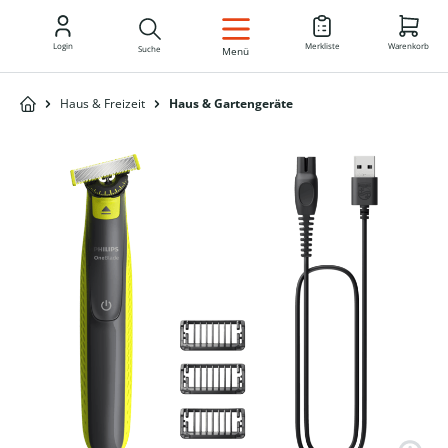
DE
Login
Merkliste
Warenkorb
Suche
Menü
Haus & Freizeit
Haus & Gartengeräte