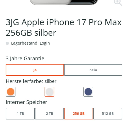
3JG Apple iPhone 17 Pro Max
256GB silber
Lagerbestand: Login
3 Jahre Garantie
ja
nein
Herstellerfarbe:
silber
Interner Speicher
1 TB
2 TB
256 GB
512 GB