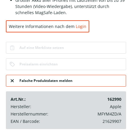
Größter Akku aller iPhones mit Laufzeiten von bis zu 39
Stunden (Video-Wiedergabe), unterstützt durch
schnelles MagSafe-Laden.
Weitere Informationen nach dem
Login
Auf eine Merkliste setzen
Preisalarm einrichten
Falsche Produktdaten melden
Art.Nr.:
162990
Hersteller:
Apple
Herstellernummer:
MFYM4ZD/A
EAN / Barcode:
21629907