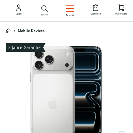
DE
Login
Merkliste
Warenkorb
Suche
Menü
Mobile Devices
3 Jahre Garantie