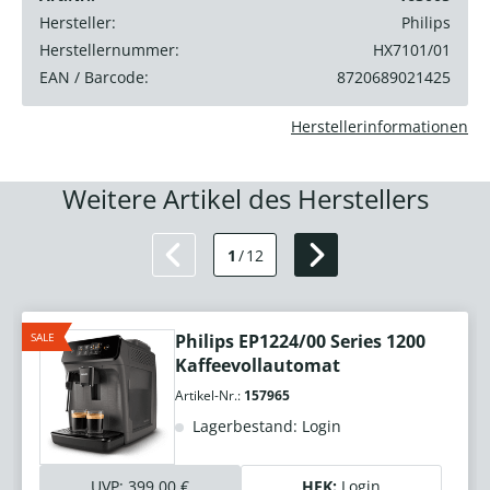
Hersteller:
Philips
Herstellernummer:
HX7101/01
EAN / Barcode:
8720689021425
Herstellerinformationen
Weitere Artikel des Herstellers
1
/
12
SALE
Philips EP1224/00 Series 1200
Kaffeevollautomat
Artikel-Nr.:
157965
Lagerbestand: Login
UVP:
399,00 €
HEK:
Login