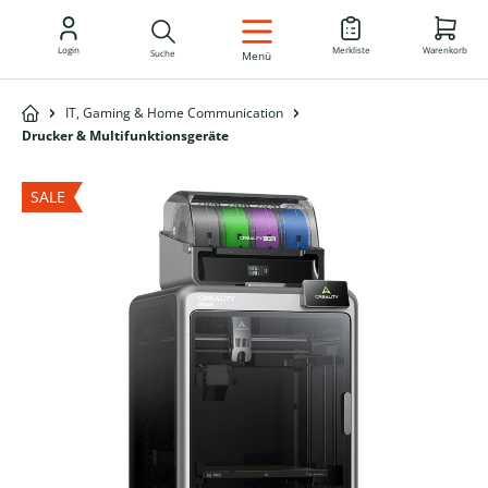
DE
Login
Merkliste
Warenkorb
Suche
Menü
IT, Gaming & Home Communication
Drucker & Multifunktionsgeräte
SALE