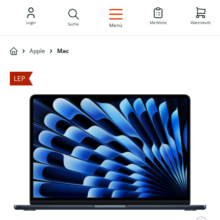
DE
Login
Merkliste
Warenkorb
Suche
Menü
Apple
Mac
LEP