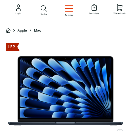
DE
Login
Merkliste
Warenkorb
Suche
Menü
Apple
Mac
LEP