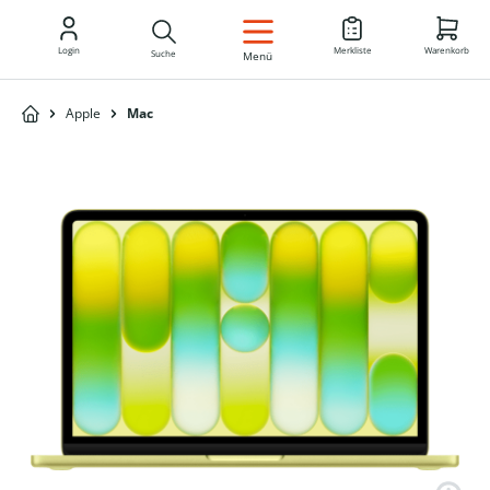
DE
Login
Merkliste
Warenkorb
Suche
Menü
Apple
Mac