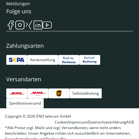
Meldungen
Folge uns
Zahlungsarten
Kartenzahlung
Versandarten
Selbstabholung
Speditionsversand
Copyright © 2026 ENO telecom GmbH
Cookies
Impressum
Datenschutzerklärung
AGB
*Alle Preise zzgl. MwSt und zzgl. Versandkosten, wenn nicht anders
beschrieben. Unser Angebot richtet sich ausschließlich an Unternehmen,
Gewerbetreibende und Freiberufler.