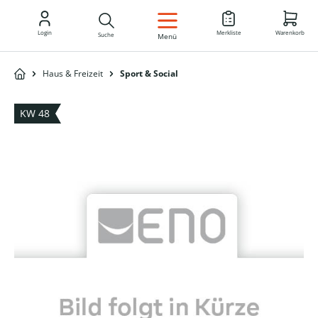
DE
Login
Merkliste
Warenkorb
Suche
Menü
Haus & Freizeit
Sport & Social
KW 48